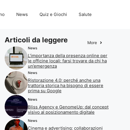
ino
News
Quiz e Giochi
Salute
Articoli da leggere
More
News
L’importanza della presenza online per
le officine locali: farsi trovare da chi ha
un’emergenza
News
Ristorazione 4.0: perché anche una
trattoria storica ha bisogno di essere
prima su Google
News
Bliss Agency e GenomeUp: dal concept
visivo al posizionamento digitale
News
Cinema e advertising: collaborazioni