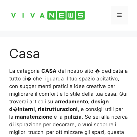
Vai
al
Menu
contenuto
Casa
La categoria
CASA
del nostro sito � dedicata a
tutto ci� che riguarda il tuo spazio abitativo,
con suggerimenti pratici e idee creative per
migliorare il comfort e lo stile della tua casa. Qui
troverai articoli su
arredamento
,
design
d�interni
,
ristrutturazioni
, e consigli utili per
la
manutenzione
e la
pulizia
. Se sei alla ricerca
di ispirazione per decorare, o vuoi scoprire i
migliori trucchi per ottimizzare gli spazi, questa