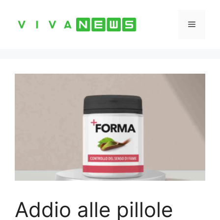
Vai
al
Menu
contenuto
Addio alle pillole